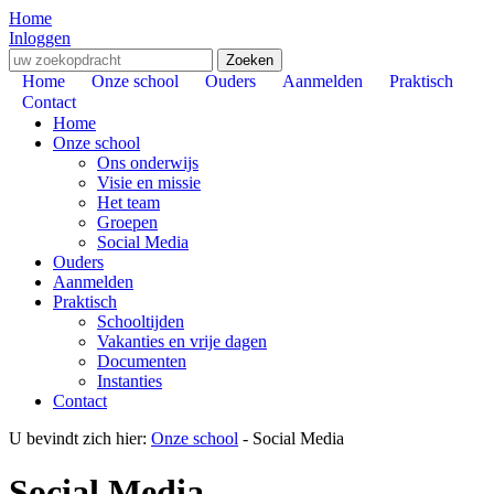
Home
Inloggen
Zoeken
Home
Onze school
Ouders
Aanmelden
Praktisch
Contact
Home
Onze school
Ons onderwijs
Visie en missie
Het team
Groepen
Social Media
Ouders
Aanmelden
Praktisch
Schooltijden
Vakanties en vrije dagen
Documenten
Instanties
Contact
U bevindt zich hier:
Onze school
-
Social Media
Social Media