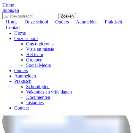
Home
Inloggen
Zoeken
Home
Onze school
Ouders
Aanmelden
Praktisch
Contact
Home
Onze school
Ons onderwijs
Visie en missie
Het team
Groepen
Social Media
Ouders
Aanmelden
Praktisch
Schooltijden
Vakanties en vrije dagen
Documenten
Instanties
Contact